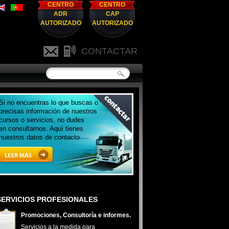
CENTRO
CENTRO
ADR
CAP
AUTORIZADO
AUTORIZADO
CONTACTAR
Si no encuentras lo que buscas o
precisas información de nuestros
cursos o servicios, no dudes
en consultarnos. Aquí tienes
nuestros datos de contacto
SERVICIOS PROFESIONALES
Promociones, Consultoría e informes.
Servicios a la medida para