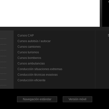
Cursos CAP
Cursos autobús / autocar
Cursos camiones
Cursos turismos
Cursos bomberos
Cursos ambulancias
Conducción situaciones extremas
Conducción técnicas evasivas
Conducción eficiente
Navegación estándar
Versión móvil